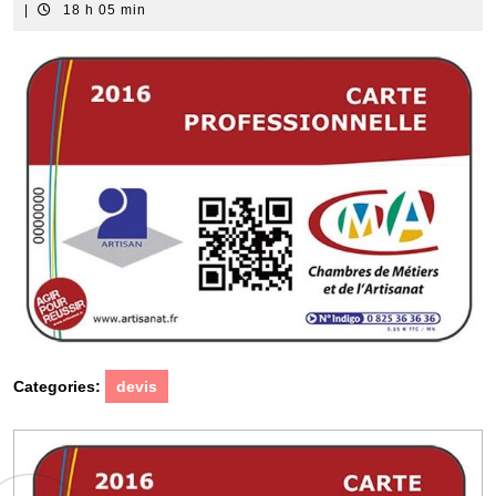
mars
artisan
|
18 h 05 min
2019
serrurier
Categories:
devis