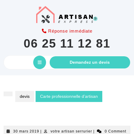
Skip
to
content
Réponse immédiate
06 25 11 12 81
Open
GET
Demandez un devis
AN
Button
APPOINTM
devis
Carte professionnelle d’artisan
Carte professionnelle d’artisan
30
votre
30 mars 2019
|
votre artisan serrurier
|
0 Comment