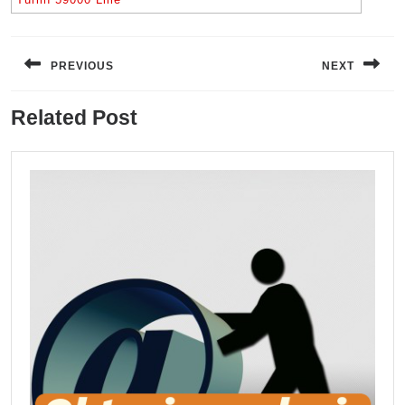
Navigation
de
PREVIOUS
NEXT
l’article
Previous
Next
Related Post
post:
post: