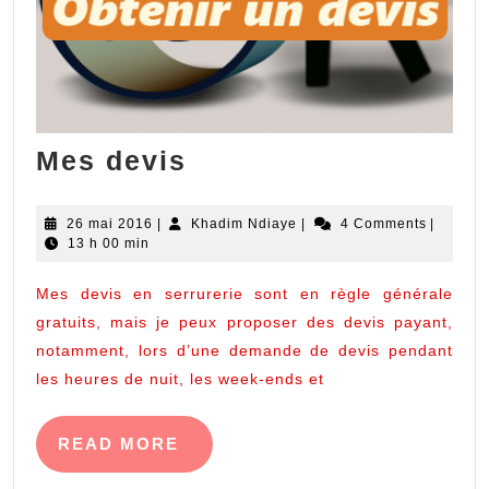
Mes
Mes devis
devis
26
Khadim
26 mai 2016
|
Khadim Ndiaye
|
4 Comments
|
mai
Ndiaye
13 h 00 min
2016
Mes devis en serrurerie sont en règle générale
gratuits, mais je peux proposer des devis payant,
notamment, lors d’une demande de devis pendant
les heures de nuit, les week-ends et
READ
READ MORE
MORE