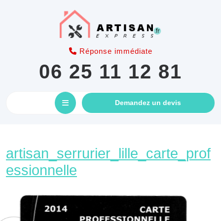
Skip
to
content
Réponse immédiate
06 25 11 12 81
Open
GET
Demandez un devis
AN
Button
APPOINTM
artisan_serrurier_lille_carte_prof
artisan_serrurier_lille
essionnelle