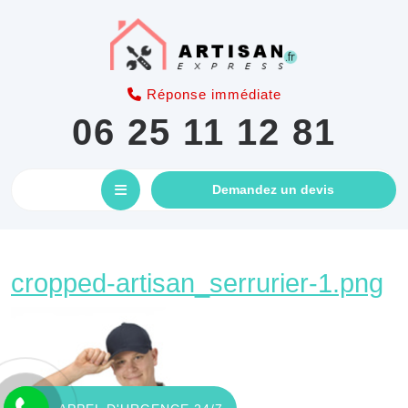
Skip
to
content
Réponse immédiate
06 25 11 12 81
Open
GET
Demandez un devis
AN
Button
APPOINTM
c
cropped-artisan_serrurier-1.png
ar
1