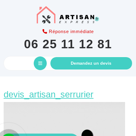
Skip
to
content
Réponse immédiate
06 25 11 12 81
Open
GET
Demandez un devis
AN
Button
APPOINTM
devis_arti
devis_artisan_serrurier